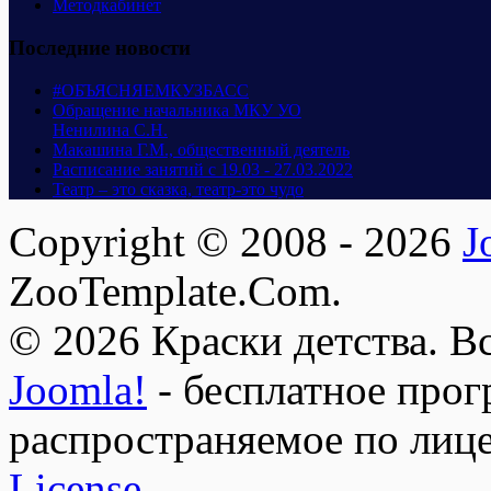
Методкабинет
Последние новости
#ОБЪЯСНЯЕМКУЗБАСС
Обращение начальника МКУ УО
Ненилина С.Н.
Макашина Г.М., общественный деятель
Расписание занятий с 19.03 - 27.03.2022
Театр – это сказка, театр-это чудо
Copyright © 2008 - 2026
J
ZooTemplate.Com.
© 2026 Краски детства. В
Joomla!
- бесплатное прог
распространяемое по лиц
License.