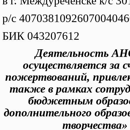
в г. Междуреченске к/с 
р/с 4070381092607004046
БИК 043207612
Деятельность
АНО
осуществляется
за 
пожертвований, привле
также в рамках сотру
бюджетным образо
дополнительного образо
творчества» 