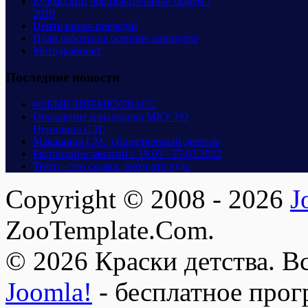
Кузбасский образовательный форум -
2019
Центр вновь впереди!
План работы на осенние каникулы
Методкабинет
Последние новости
#ОБЪЯСНЯЕМКУЗБАСС
Обращение начальника МКУ УО
Ненилина С.Н.
Макашина Г.М., общественный деятель
Расписание занятий с 19.03 - 27.03.2022
Театр – это сказка, театр-это чудо
Copyright © 2008 - 2026
J
ZooTemplate.Com.
© 2026 Краски детства. В
Joomla!
- бесплатное прог