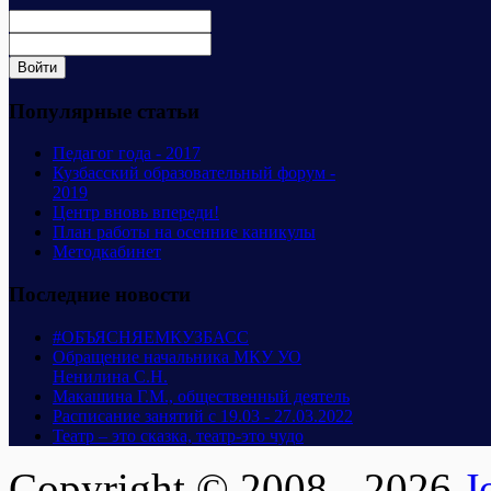
Популярные статьи
Педагог года - 2017
Кузбасский образовательный форум -
2019
Центр вновь впереди!
План работы на осенние каникулы
Методкабинет
Последние новости
#ОБЪЯСНЯЕМКУЗБАСС
Обращение начальника МКУ УО
Ненилина С.Н.
Макашина Г.М., общественный деятель
Расписание занятий с 19.03 - 27.03.2022
Театр – это сказка, театр-это чудо
Copyright © 2008 - 2026
J