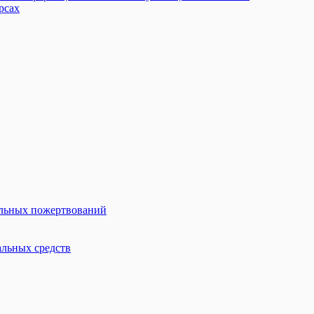
рсах
ольных пожертвований
льных средств