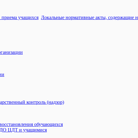
 приема учащихся
Локальные нормативные акты, содержащие 
рганизации
ии
арственный контроль (надзор)
 восстановления обучающихся
 ДО ЦДТ и учащимися