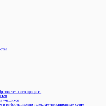
остав
бразовательного процесса
етов
ья учащихся
ам и информационно-телекоммуникационным сетям