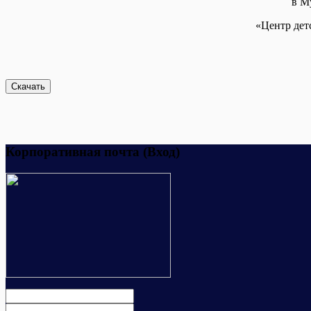
в М
«Центр дет
Корпоративная почта (Вход)