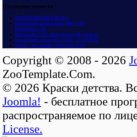
Последние новости
#ОБЪЯСНЯЕМКУЗБАСС
Обращение начальника МКУ УО
Ненилина С.Н.
Макашина Г.М., общественный деятель
Расписание занятий с 19.03 - 27.03.2022
Театр – это сказка, театр-это чудо
Copyright © 2008 - 2026
J
ZooTemplate.Com.
© 2026 Краски детства. В
Joomla!
- бесплатное прог
распространяемое по лиц
License.