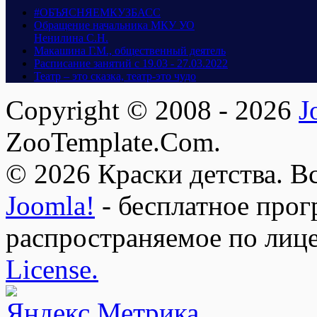
#ОБЪЯСНЯЕМКУЗБАСС
Обращение начальника МКУ УО
Ненилина С.Н.
Макашина Г.М., общественный деятель
Расписание занятий с 19.03 - 27.03.2022
Театр – это сказка, театр-это чудо
Copyright © 2008 - 2026
J
ZooTemplate.Com.
© 2026 Краски детства. В
Joomla!
- бесплатное прог
распространяемое по лиц
License.