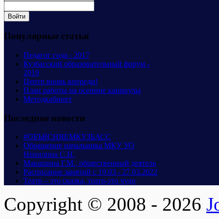
Популярные статьи
Педагог года - 2017
Кузбасский образовательный форум -
2019
Центр вновь впереди!
План работы на осенние каникулы
Методкабинет
Последние новости
#ОБЪЯСНЯЕМКУЗБАСС
Обращение начальника МКУ УО
Ненилина С.Н.
Макашина Г.М., общественный деятель
Расписание занятий с 19.03 - 27.03.2022
Театр – это сказка, театр-это чудо
Copyright © 2008 - 2026
J