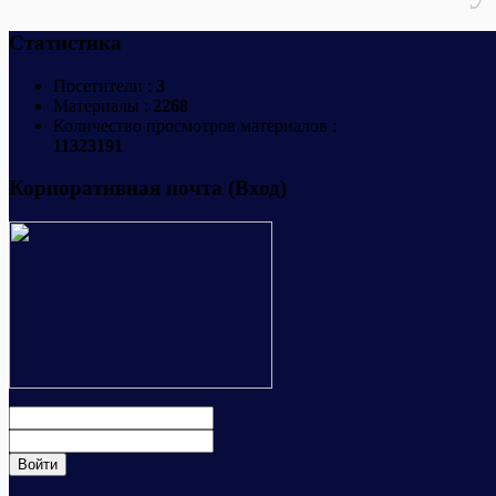
Статистика
Посетители :
3
Материалы :
2268
Количество просмотров материалов :
11323191
Корпоративная почта (Вход)