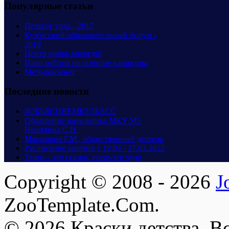
Популярные статьи
Педагог года - 2017
Кузбасский образовательный форум -
2019
Центр вновь впереди!
План работы на осенние каникулы
Методкабинет
Последние новости
#ОБЪЯСНЯЕМКУЗБАСС
Обращение начальника МКУ УО
Ненилина С.Н.
Макашина Г.М., общественный деятель
Расписание занятий с 19.03 - 27.03.2022
Театр – это сказка, театр-это чудо
Copyright © 2008 - 2026
J
ZooTemplate.Com.
© 2026 Краски детства. В