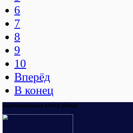
6
7
8
9
10
Вперёд
В конец
Корпоративная почта (Вход)