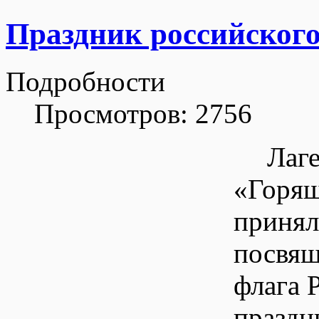
Праздник российског
Подробности
Просмотров: 2756
Лаг
«Горящ
приня
посвя
флага 
праздн