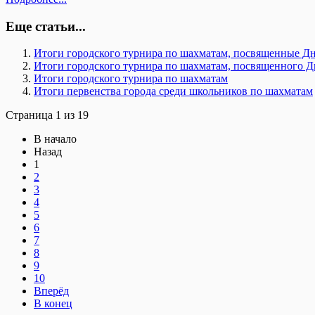
Еще статьи...
Итоги городского турнира по шахматам, посвященные Д
Итоги городского турнира по шахматам, посвященного 
Итоги городского турнира по шахматам
Итоги первенства города среди школьников по шахматам
Страница 1 из 19
В начало
Назад
1
2
3
4
5
6
7
8
9
10
Вперёд
В конец