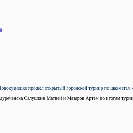
ей
г. Новокузнецке прошёл открытый городской турнир по шахматам 
ждуреченска Салушкин Матвей и Мазяров Артём по итогам турнира